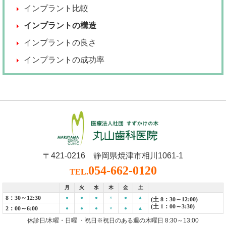
インプラント比較
インプラントの構造
インプラントの良さ
インプラントの成功率
〒421-0216 静岡県焼津市相川1061-1
054-662-0120
TEL.
月
火
水
木
金
土
8：30～12:30
●
●
●
×
●
▲
(土 8：30～12:00)
(土 1：00～3:30)
2：00～6:00
●
●
●
×
●
▲
休診日/木曜・日曜 ・祝日※祝日のある週の木曜日 8:30～13:00